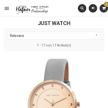
0

JUST WATCH

Relevanz
1 - 17 von 17 Artikel(n)