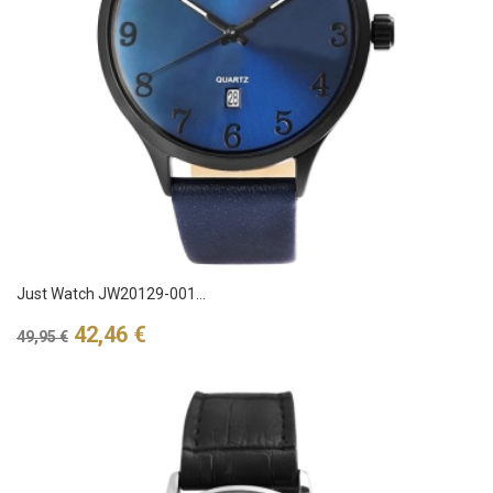
Just Watch JW20129-001...
Verkaufspreis
Preis
42,46 €
49,95 €