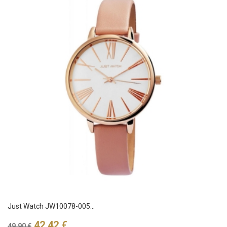
Just Watch JW10078-005...
Verkaufspreis
Preis
42,42 €
49,90 €