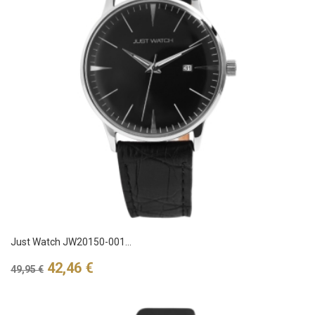
Just Watch JW20150-001...
Verkaufspreis
Preis
42,46 €
49,95 €