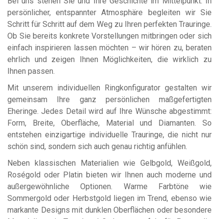
Bei uns stehen Sie und Ihre Geschichte im Mittelpunkt. In
persönlicher, entspannter Atmosphäre begleiten wir Sie
Schritt für Schritt auf dem Weg zu Ihren perfekten
Trauringe
.
Ob Sie bereits konkrete Vorstellungen mitbringen oder sich
einfach inspirieren lassen möchten – wir hören zu, beraten
ehrlich und zeigen Ihnen Möglichkeiten, die wirklich zu
Ihnen passen.
Mit unserem individuellen
Ringkonfigurator
gestalten wir
gemeinsam Ihre ganz persönlichen
maßgefertigten
Eheringe
. Jedes Detail wird auf Ihre Wünsche abgestimmt:
Form
,
Breite
,
Oberfläche
,
Material
und
Diamanten
. So
entstehen einzigartige
individuelle Trauringe
, die nicht nur
schön sind, sondern sich auch genau richtig anfühlen.
Neben klassischen Materialien wie
Gelbgold
,
Weißgold
,
Roségold
oder
Platin
bieten wir Ihnen auch moderne und
außergewöhnliche Optionen. Warme Farbtöne wie
Sommergold
oder
Herbstgold
liegen im Trend, ebenso wie
markante Designs mit dunklen Oberflächen oder besondere