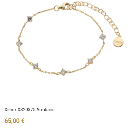
Xenox XS2037G Armband...
Preis
65,00 €