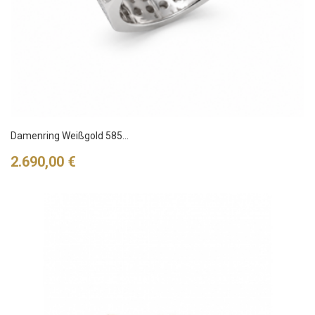
Damenring Weißgold 585...
Preis
2.690,00 €