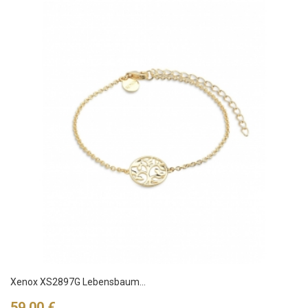
Xenox XS2897G Lebensbaum...
Preis
59,00 €