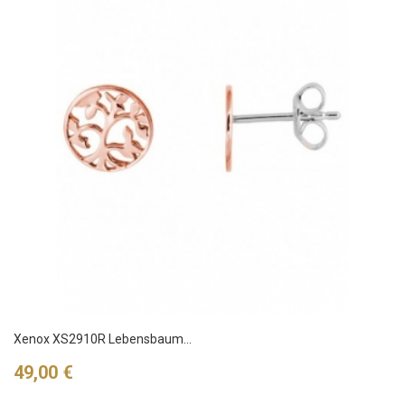
Xenox XS2910R Lebensbaum...
Preis
49,00 €