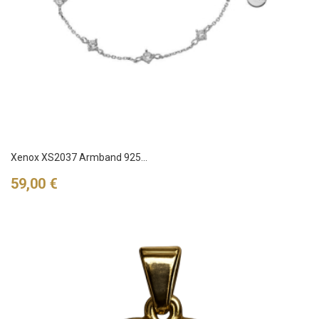
Xenox XS2037 Armband 925...
Preis
59,00 €