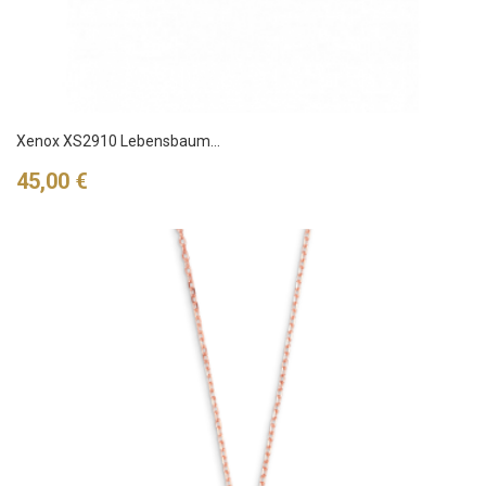
Xenox XS2910 Lebensbaum...
Preis
45,00 €