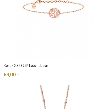
Xenox XS2897R Lebensbaum...
Preis
59,00 €