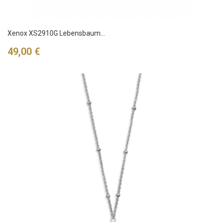
Xenox XS2910G Lebensbaum...
Preis
49,00 €