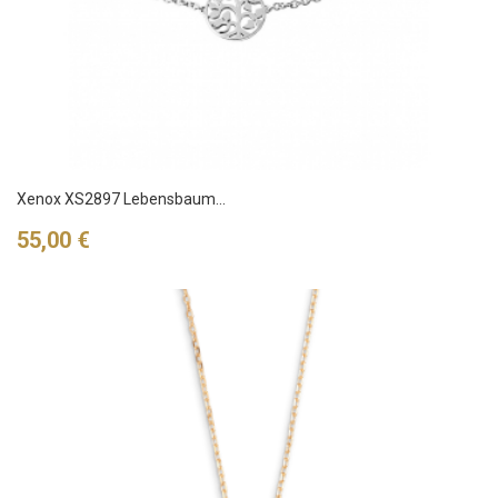
Xenox XS2897 Lebensbaum...
Preis
55,00 €