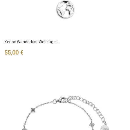
Xenox Wanderlust Weltkugel...
Preis
55,00 €