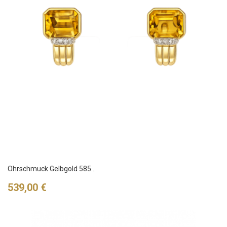
Ohrschmuck Gelbgold 585...
Preis
539,00 €