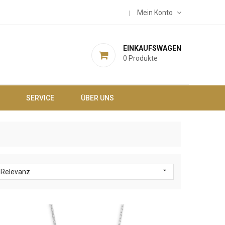
Mein Konto
EINKAUFSWAGEN
0
Produkte
SERVICE
ÜBER UNS

Relevanz