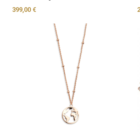
Preis
P
399,00 €