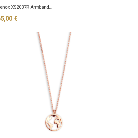
enox XS2037R Armband...
reis
65,00 €