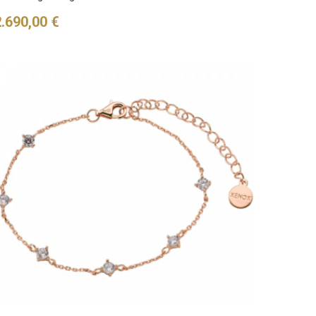
reis
2.690,00 €