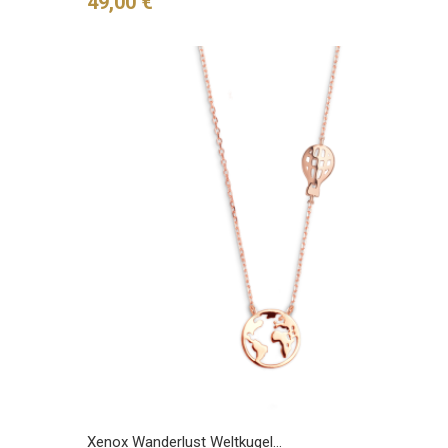
Preis
49,00 €
Xenox Wanderlust Weltkugel...