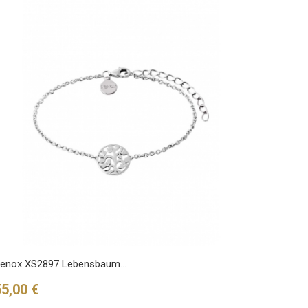
enox XS2897 Lebensbaum...
reis
55,00 €