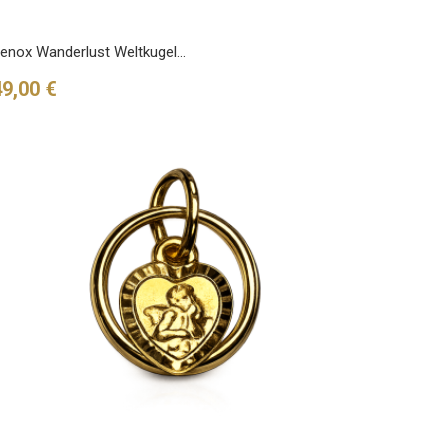
enox Wanderlust Weltkugel...
reis
49,00 €