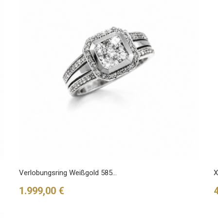
Verlobungsring Weißgold 585...
X
Preis
P
1.999,00 €