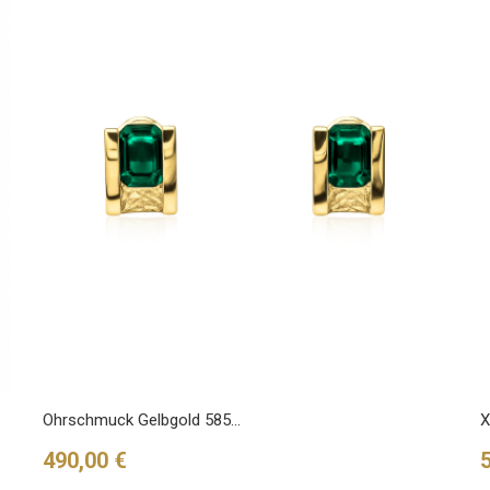
Ohrschmuck Gelbgold 585...
X
Preis
P
490,00 €