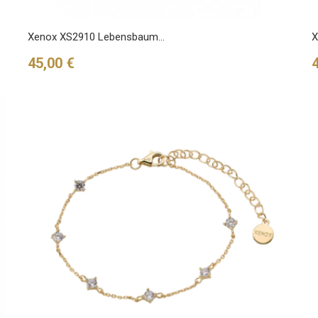
Xenox XS2910 Lebensbaum...
X
Preis
P
45,00 €