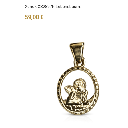
Xenox XS2897R Lebensbaum...
Preis
59,00 €