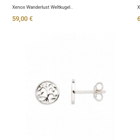
Xenox Wanderlust Weltkugel...
X
Preis
P
59,00 €