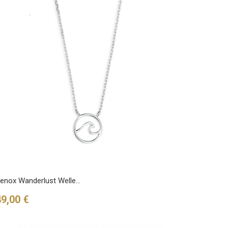
enox Wanderlust Welle...
reis
49,00 €