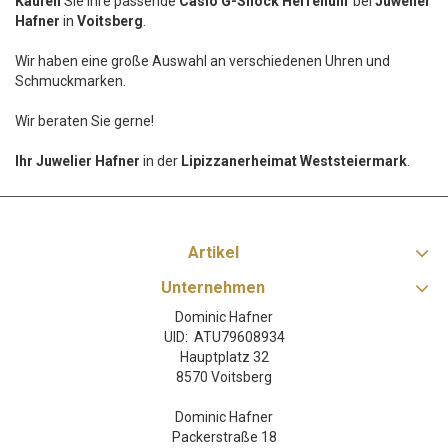
Kaufen
Sie Ihre passende
Casio G-Shock Herrenuhr
bei
Juwelier
Hafner
in
Voitsberg
.
Wir haben eine große Auswahl an verschiedenen Uhren und
Schmuckmarken.
Wir beraten Sie gerne!
Ihr Juwelier Hafner
in der
Lipizzanerheimat Weststeiermark
.
Artikel
Unternehmen
Dominic Hafner
UID: ATU79608934
Hauptplatz 32
8570 Voitsberg
Dominic Hafner
Packerstraße 18