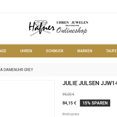
NGE
UHREN
SCHMUCK
MARKEN
TAUFE
-8A DAMENUHR GREY
JULIE JULSEN JJW
99,00 €
84,15 €
15% SPAREN
Bruttopreis