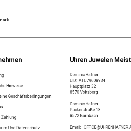
rmark
.
rnehmen
Uhren Juwelen Meist
Dominic Hafner
ung
UID: ATU79608934
che Hinweise
Hauptplatz 32
8570 Voitsberg
eine Geschäftsbedingungen
Dominic Hafner
ns
Packerstraße 18
8572 Bärnbach
e Zahlung
Email:
OFFICE@UHRENHAFNER.
sum Und Datenschutz