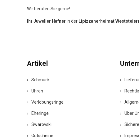
Wir beraten Sie gerne!
Ihr Juwelier Hafner
in der
Lipizzanerheimat Weststeie
Artikel
Unte
Schmuck
Liefer
Uhren
Rechtli
Verlobungsringe
Allgem
Eheringe
Über U
Swarovski
Sicher
Gutscheine
Impres