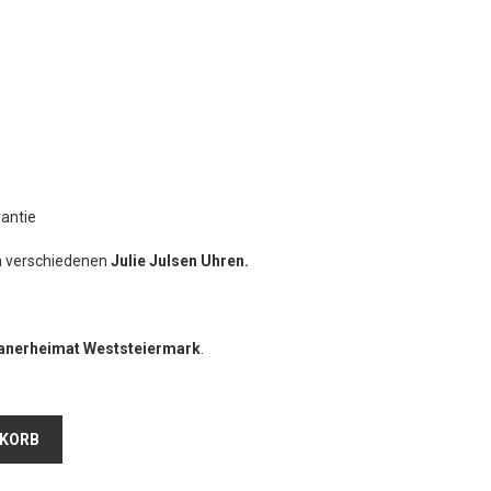
rantie
n verschiedenen
Julie Julsen Uhren.
zanerheimat Weststeiermark
.
NKORB