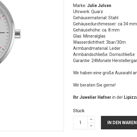
Marke:
Julie Julsen
Uhrwerk: Quarz
Gehäusematerial: Stahl
Gehäusedurchmesser: ca 34 mm
Gehäusehöhe: ca. 8 mm
Glas: Mineralglas
Wasserdichtheit: 3bar/30m
Armbandmaterial: Leder
Armbandschließe: Dornschließe
Garantie: 24Monate Herstellerga
Wir haben eine große Auswahl a
Wir beraten Sie gerne!
Ihr Juwelier Hafner
in der
Lipiz
Stück
IN DEN WARE