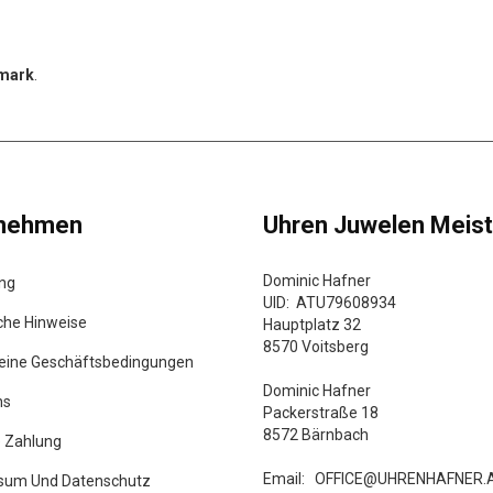
rmark
.
rnehmen
Uhren Juwelen Meist
Dominic Hafner
ung
UID: ATU79608934
che Hinweise
Hauptplatz 32
8570 Voitsberg
eine Geschäftsbedingungen
Dominic Hafner
ns
Packerstraße 18
8572 Bärnbach
e Zahlung
Email:
OFFICE@UHRENHAFNER.
sum Und Datenschutz