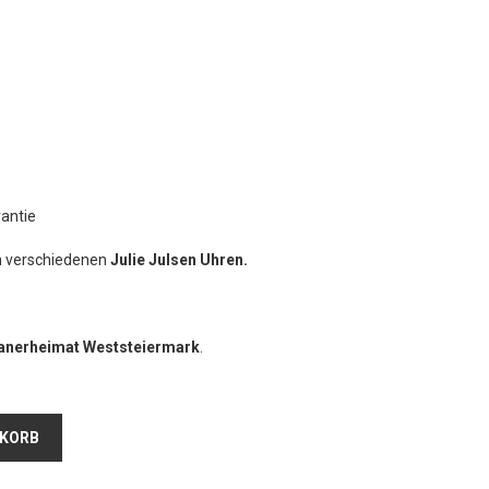
rantie
n verschiedenen
Julie Julsen Uhren.
zanerheimat Weststeiermark
.
NKORB