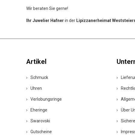
Wir beraten Sie gerne!
Ihr Juwelier Hafner
in der
Lipizzanerheimat Weststeie
Artikel
Unte
Schmuck
Liefer
Uhren
Rechtli
Verlobungsringe
Allgem
Eheringe
Über U
Swarovski
Sicher
Gutscheine
Impres