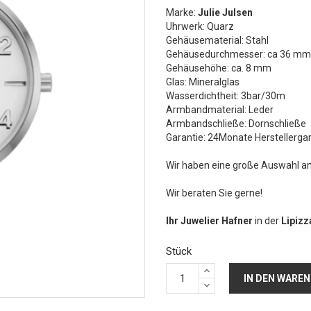
Marke:
Julie Julsen
Uhrwerk: Quarz
Gehäusematerial: Stahl
Gehäusedurchmesser: ca 36 mm
Gehäusehöhe: ca. 8 mm
Glas: Mineralglas
Wasserdichtheit: 3bar/30m
Armbandmaterial: Leder
Armbandschließe: Dornschließe
Garantie: 24Monate Herstellerga
Wir haben eine große Auswahl a
Wir beraten Sie gerne!
Ihr Juwelier Hafner
in der
Lipiz
Stück
IN DEN WARE