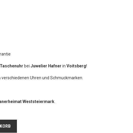
rantie
Taschenuhr
bei
Juwelier Hafner
in
Voitsberg
!
an verschiedenen Uhren und Schmuckmarken.
zanerheimat Weststeiermark
.
NKORB