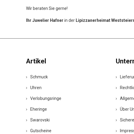
Wir beraten Sie gerne!
Ihr Juwelier Hafner
in der
Lipizzanerheimat Weststeie
Artikel
Unte
Schmuck
Liefer
Uhren
Rechtli
Verlobungsringe
Allgem
Eheringe
Über U
Swarovski
Sicher
Gutscheine
Impres