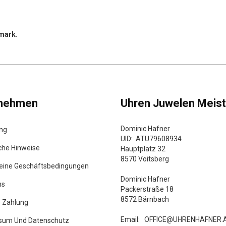
rmark
.
rnehmen
Uhren Juwelen Meist
Dominic Hafner
ung
UID: ATU79608934
che Hinweise
Hauptplatz 32
8570 Voitsberg
eine Geschäftsbedingungen
Dominic Hafner
ns
Packerstraße 18
8572 Bärnbach
e Zahlung
Email:
OFFICE@UHRENHAFNER.
sum Und Datenschutz